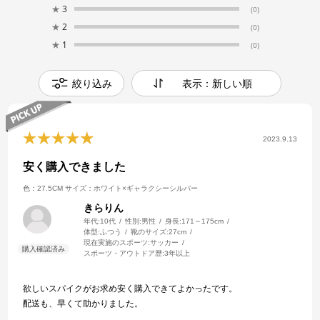
★
3
(0)
★
2
(0)
★
1
(0)
絞り込み
表示：新しい順
2023.9.13
安く購入できました
色：27.5CM
サイズ：ホワイト×ギャラクシーシルバー
きらりん
年代:
10代
性別:
男性
身長:
171～175cm
体型:
ふつう
靴のサイズ:
27cm
現在実施のスポーツ:
サッカー
スポーツ・アウトドア歴:
3年以上
欲しいスパイクがお求め安く購入できてよかったです。
配送も、早くて助かりました。