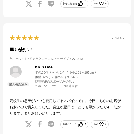
参考になった
0
Like!
0
2024.6.2
早い安い！
色：ホワイト×ギャラクシーシルバー
サイズ：27.0CM
no name
年代:
50代
性別:
女性
身長:
161～165cm
体型:
ふつう
靴のサイズ:
24cm
現在実施のスポーツ:
その他
スポーツ・アウトドア歴:
未経験
高校生の息子がいつも愛用してるスパイクです。今回こちらのお店が
お安いので購入しました。発送が翌日で、とても早かったです！助か
ります。またお願いいたします。
参考になった
0
Like!
0