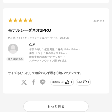
2024.5.3
モナルシーダネオ2PRO
色：ホワイト×ギャラクシーシルバー
サイズ：25.5CM
C.Y
年代:
20代
性別:
男性
身長:
166～170cm
体型:
ふつう
靴のサイズ:
25cm
現在実施のスポーツ:
サッカー
スポーツ・アウトドア歴:
3年以上
サイズもぴったりで相変わらず履き心地バツグンです。
参考になった
0
Like!
0
もっと見る