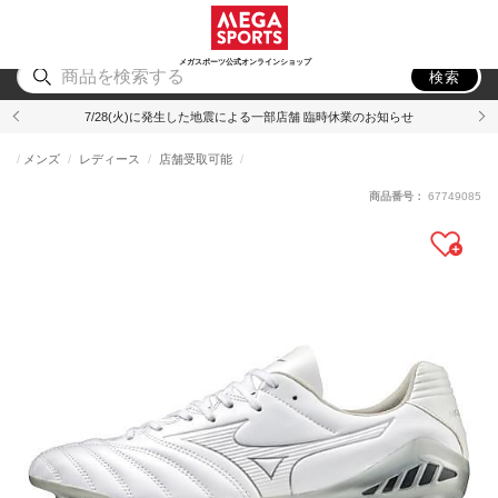
スポーツ
アウトドア
ブランド
アイテム
から探す
から探す
から探す
から探す
メガスポーツ公式オンラインショップ
検索
7/28(火)に発生した地震による一部店舗 臨時休業のお知らせ
メンズ
レディース
店舗受取可能
商品番号：
67749085