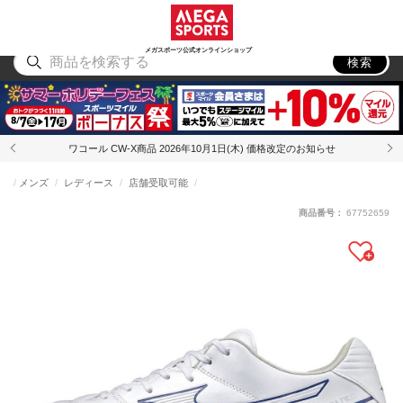
スポーツ
アウトドア
ブランド
アイテム
から探す
から探す
から探す
から探す
メガスポーツ公式オンラインショップ
検索
ワコール CW-X商品 2026年10月1日(木) 価格改定のお知らせ
メンズ
レディース
店舗受取可能
商品番号：
67752659