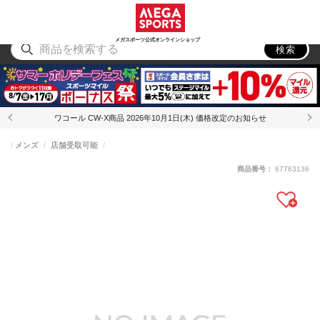
スポーツ
アウトドア
ブランド
アイテム
から探す
から探す
から探す
から探す
メガスポーツ公式オンラインショップ
検索
ワコール CW-X商品 2026年10月1日(木) 価格改定のお知らせ
メンズ
店舗受取可能
商品番号：
67763136