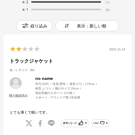
★
2
(1)
★
1
(0)
絞り込み
表示：新しい順
2022.11.14
トラックジャケット
色：L
サイズ：BK
no name
年代:
50代
性別:
男性
身長:
171～175cm
体型:
ふつう
靴のサイズ:
26cm
現在実施のスポーツ:
その他
スポーツ・アウトドア歴:
1年未満
とても薄くて軽いです。
参考になった
0
Like!
0