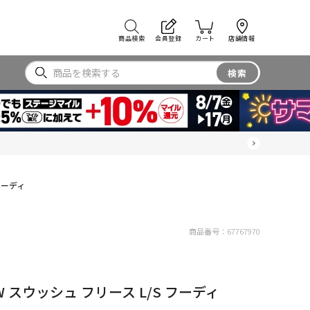
商品検索
会員登録
カート
店舗情報
検索
フーディ
商品番号：
67767970
 スウッシュ フリース L/S フーディ