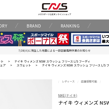
メガスポーツ公式オンラインショップ
ORY
BRAND
RANKING
7/28(火)に発生した地震による一部店舗 臨時休業のお知らせ
ット
>
ナイキ ウィメンズ NSW スウッシュ フリース L/S フーディ
ェア
>
スウェット
>
ナイキ ウィメンズ NSW スウッシュ フリース L/S 
レディース
店舗受取可能
NIKE(ナイキ)
ナイキ ウィメンズ NSW