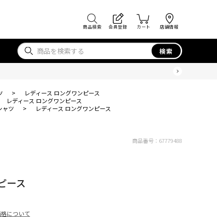
商品検索
会員登録
カート
店舗情報
検索
ツ
>
レディース ロングワンピース
レディース ロングワンピース
シャツ
>
レディース ロングワンピース
商品番号：
67779488
ピース
価格について