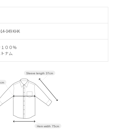
14-049 KHK
ン１００％
ベトナム
Sleeve length
37cm
8cm
Hem width
75cm