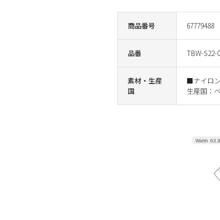
商品番号
67779488
品番
TBW-S22-0
素材・生産
■ナイロ
国
生産国：
Width
63.