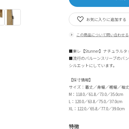
お気に入りに追加する
この商品について問い合わせる
■東レ【Stunner】ナチュラル
■流行のバルーンスリーブのバン
シルエットにしています。
【採寸情報】
サイズ：着丈／身幅／裾幅／袖
M：118.0／61.8／73.0／35.0cm
L：120.0／63.8／75.0／37.0cm
XL：122.0／65.8／77.0／39.0cm
特徴