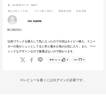
色：24.0CM
サイズ：NAVY
履き心地
:とても良い
サイズ感
:丁度良い
重量感
:普通
生地
:普通
no name
以前ブラックを購入して気に入ったので今回はネイビー購入。スニー
カーの形がシュッとしてると所と履き心地がお気に入り。また、ベー
シックなデザインなので服選ばないので助かります。
参考になった
0
Like!
0
※レビューを書くには
ログイン
が必要です。