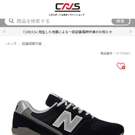
SHOES
WEAR
ACCESSORY
BRAND
RANKING
メガスポーツ公式オンラインショップ
検索
7/28(火)に発生した地震による一部店舗 臨時休業のお知らせ
メンズ
店舗受取可能
商品番号：
67794883