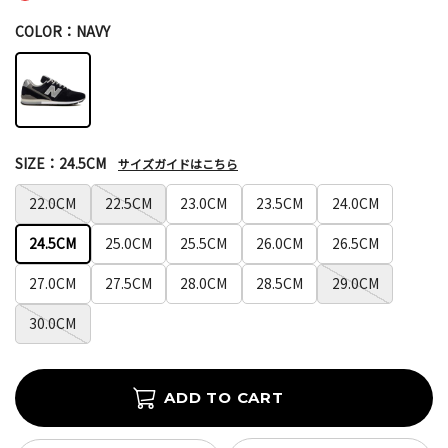
COLOR：NAVY
SIZE：24.5CM
サイズガイドはこちら
22.0CM
22.5CM
23.0CM
23.5CM
24.0CM
24.5CM
25.0CM
25.5CM
26.0CM
26.5CM
27.0CM
27.5CM
28.0CM
28.5CM
29.0CM
30.0CM