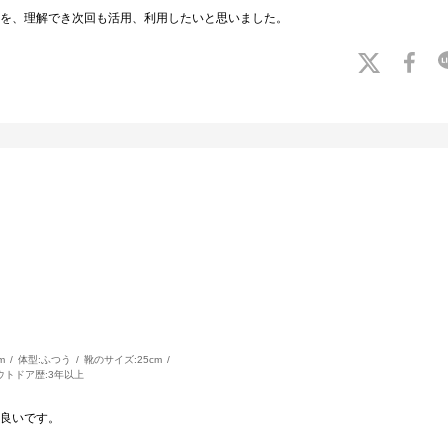
を、理解でき次回も活用、利用したいと思いました。
m
体型:
ふつう
靴のサイズ:
25cm
ウトドア歴:
3年以上
良いです。