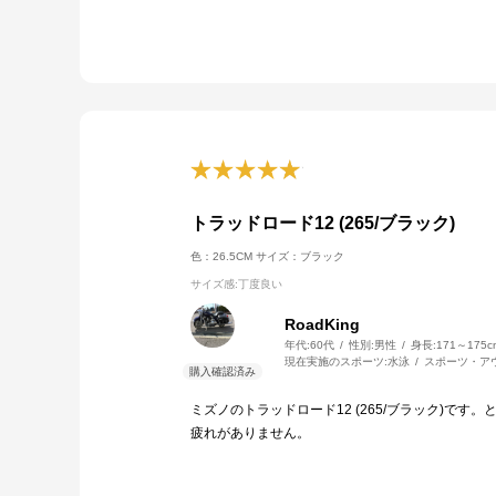
トラッドロード12 (265/ブラック)
色：26.5CM
サイズ：ブラック
サイズ感
:丁度良い
RoadKing
年代:
60代
性別:
男性
身長:
171～175c
現在実施のスポーツ:
水泳
スポーツ・ア
ミズノのトラッドロード12 (265/ブラック)
疲れがありません。