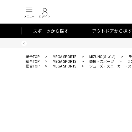
メニュー
ログイン
スポーツから探す
アウトドアから探す
総合TOP
>
MEGA SPORTS
>
MIZUNO(ミズノ)
>
ラ
総合TOP
>
MEGA SPORTS
>
競技・スポーツ
>
ラ
総合TOP
>
MEGA SPORTS
>
シューズ・スニーカー・ス