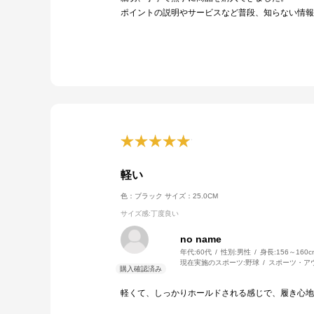
ポイントの説明やサービスなど普段、知らない情報
軽い
色：ブラック
サイズ：25.0CM
サイズ感
:丁度良い
no name
年代:
60代
性別:
男性
身長:
156～160c
現在実施のスポーツ:
野球
スポーツ・ア
軽くて、しっかりホールドされる感じで、履き心地