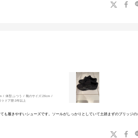
m
体型:
ふつう
靴のサイズ:
26cm
ウトドア歴:
3年以上
です。とても履きやすいシューズです。ソールがしっかりとしていて土踏まずのブリッ