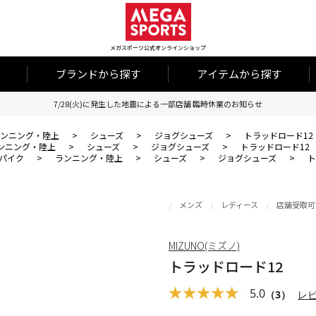
メガスポーツ公式オンラインショップ
ブランドから探す
アイテムから探す
7/28(火)に発生した地震による一部店舗 臨時休業のお知らせ
ンニング・陸上
>
シューズ
>
ジョグシューズ
>
トラッドロード12
ンニング・陸上
>
シューズ
>
ジョグシューズ
>
トラッドロード12
パイク
>
ランニング・陸上
>
シューズ
>
ジョグシューズ
>
ト
メンズ
レディース
店舗受取可
MIZUNO(ミズノ)
トラッドロード12
5.0
（3）
レ