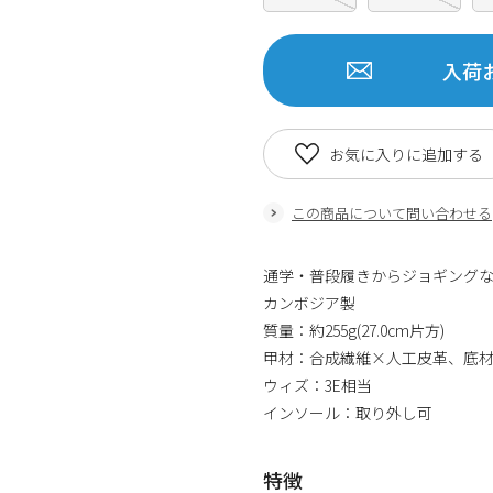
入荷
お気に入りに追加する
この商品について問い合わせる
通学・普段履きからジョギング
カンボジア製
質量：約255g(27.0cm片方)
甲材：合成繊維×人工皮革、底
ウィズ：3E相当
インソール：取り外し可
特徴