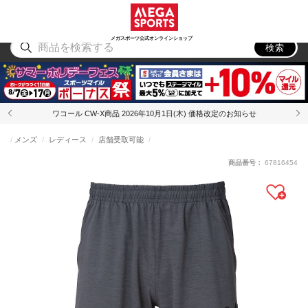
スポーツ
アウトドア
ブランド
アイテム
から探す
から探す
から探す
から探す
メガスポーツ公式オンラインショップ
検索
ワコール CW-X商品 2026年10月1日(木) 価格改定のお知らせ
メンズ
レディース
店舗受取可能
商品番号：
67816454