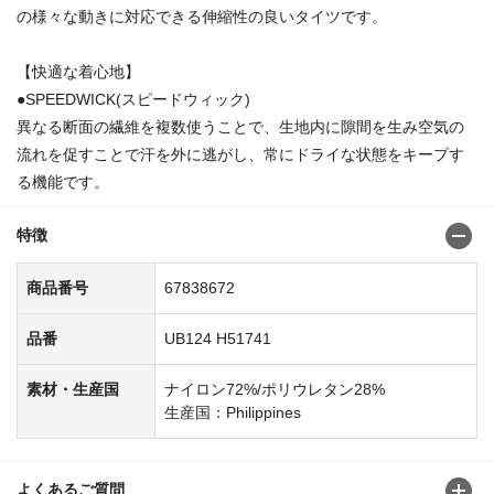
の様々な動きに対応できる伸縮性の良いタイツです。
【快適な着心地】
●SPEEDWICK(スピードウィック)
異なる断面の繊維を複数使うことで、生地内に隙間を生み空気の
流れを促すことで汗を外に逃がし、常にドライな状態をキープす
る機能です。
特徴
商品番号
67838672
品番
UB124 H51741
素材・生産国
ナイロン72%/ポリウレタン28%
生産国：Philippines
よくあるご質問