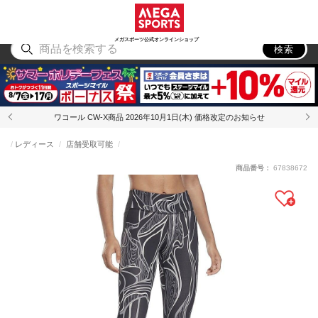
スポーツ
アウトドア
ブランド
アイテム
から探す
から探す
から探す
から探す
メガスポーツ公式オンラインショップ
検索
ワコール CW-X商品 2026年10月1日(木) 価格改定のお知らせ
レディース
店舗受取可能
商品番号：
67838672