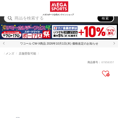
スポーツ
アウトドア
ブランド
アイテム
から探す
から探す
から探す
から探す
メガスポーツ公式オンラインショップ
検索
ワコール CW-X商品 2026年10月1日(木) 価格改定のお知らせ
メンズ
店舗受取可能
商品番号：
67858357