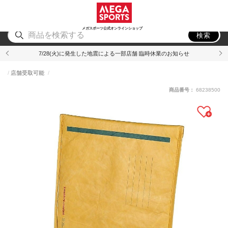
スポーツ
アウトドア
ブランド
アイテム
から探す
から探す
から探す
から探す
メガスポーツ公式オンラインショップ
検索
7/28(火)に発生した地震による一部店舗 臨時休業のお知らせ
店舗受取可能
商品番号：
68238500