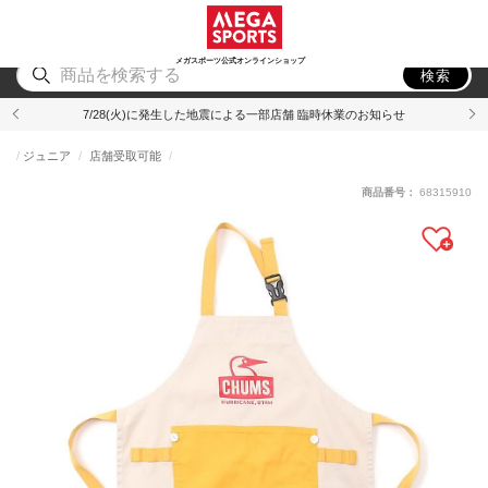
スポーツ
アウトドア
ブランド
アイテム
から探す
から探す
から探す
から探す
メガスポーツ公式オンラインショップ
検索
7/28(火)に発生した地震による一部店舗 臨時休業のお知らせ
ジュニア
店舗受取可能
商品番号：
68315910