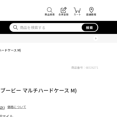
商品検索
会員登録
カート
店舗情報
検索
チハードケース M)
商品番号：
68326271
E M (ブービー マルチハードケース M)
価格について
込)
30マイル