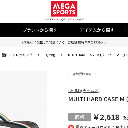
メガスポーツ公式オンラインショップ
ブランドから探す
アイテムから探す
7/28(火)に発生した地震による一部店舗 臨時休業のお知らせ
登山・トレッキング
>
その他
>
MULTI HARD CASE M (ブービー マル
店舗受取可能
CHUMS(チャムス)
MULTI HARD CAS
￥2,618
(税
獲得ステージマイル：最大
1