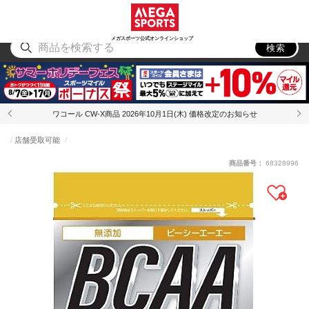
スポーツ
アウトドア
ブランド
アイテム
から探す
から探す
から探す
から探す
メガスポーツ公式オンラインショップ
検索
ワコール CW-X商品 2026年10月1日(木) 価格改定のお知らせ
店舗受取可能
商品番号：
68328996