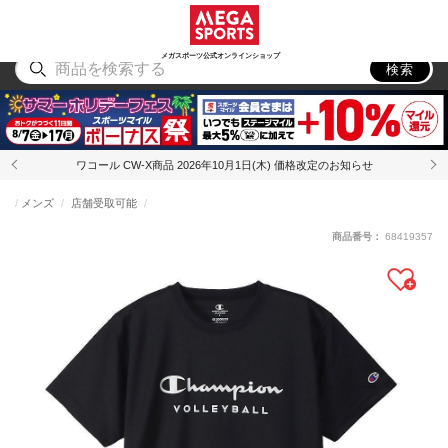
スポーツ
アウトドア
ブランド
アイテム
から探す
から探す
から探す
から探す
メガスポーツ公式オンラインショップ
検索
ワコール CW-X商品 2026年10月1日(木) 価格改定のお知らせ
メンズ
店舗受取可能
商品番号：
68419357