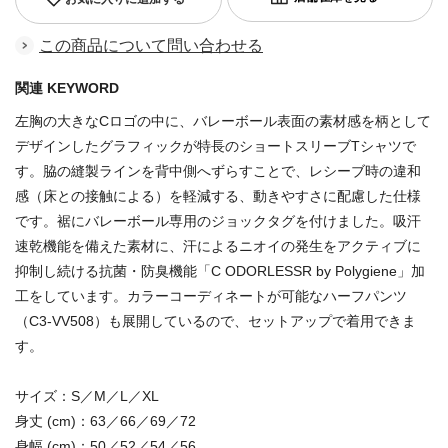
この商品について問い合わせる
関連 KEYWORD
左胸の大きなCロゴの中に、バレーボール表面の素材感を柄として
デザインしたグラフィックが特長のショートスリーブTシャツで
す。脇の縫製ラインを背中側へずらすことで、レシーブ時の違和
感（床との接触による）を軽減する、動きやすさに配慮した仕様
です。裾にバレーボール専用のジョックタグを付けました。吸汗
速乾機能を備えた素材に、汗によるニオイの発生をアクティブに
抑制し続ける抗菌・防臭機能「C ODORLESSR by Polygiene」加
工をしています。カラーコーディネートが可能なハーフパンツ
（C3-VV508）も展開しているので、セットアップで着用できま
す。
サイズ：S／M／L／XL
身丈 (cm)：63／66／69／72
身幅 (cm)：50／52／54／56