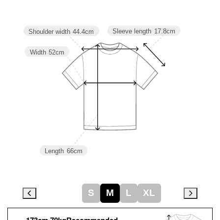
Sleeve length
17.8cm
Shoulder width
44.4cm
Width
52cm
Length
66cm
S
M
L
XL
173cm 70kgRecommended