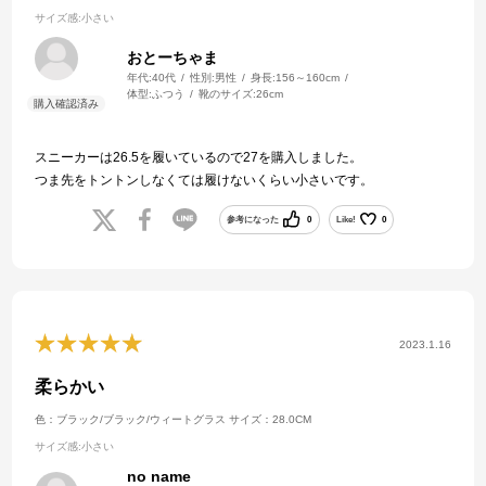
サイズ感
:小さい
おとーちゃま
年代:
40代
性別:
男性
身長:
156～160cm
体型:
ふつう
靴のサイズ:
26cm
スニーカーは26.5を履いているので27を購入しました。
つま先をトントンしなくては履けないくらい小さいです。
参考になった
0
Like!
0
2023.1.16
柔らかい
色：ブラック/ブラック/ウィートグラス
サイズ：28.0CM
サイズ感
:小さい
no name