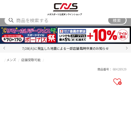
SHOES
WEAR
ACCESSORY
BRAND
RANKING
メガスポーツ公式オンラインショップ
検索
7/28(火)に発生した地震による一部店舗 臨時休業のお知らせ
メンズ
店舗受取可能
商品番号：
68428929