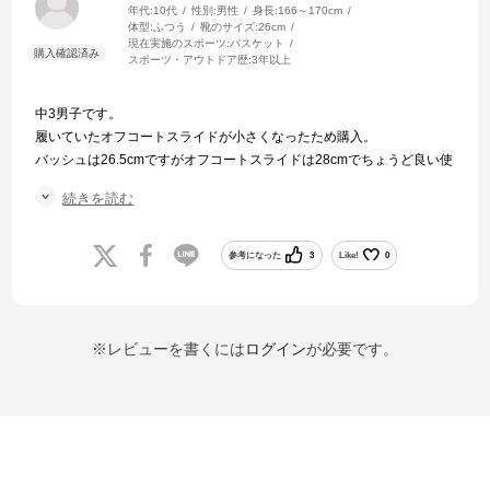
年代:
10代
性別:
男性
身長:
166～170cm
体型:
ふつう
靴のサイズ:
26cm
現在実施のスポーツ:
バスケット
スポーツ・アウトドア歴:
3年以上
中3男子です。
履いていたオフコートスライドが小さくなったため購入。
バッシュは26.5cmですがオフコートスライドは28cmでちょうど良い使
用感です。
続きを読む
柔らかく沈み滑らない履き心地は好き嫌いが分かれると思いますが、
慣れるとパタパタしない歩きやすさが便利です。
デザインも他のNIKEの商品にはない雰囲気があるため、体育館でもす
参考になった
3
Like!
0
ぐに自分のものが分かり間違えることもありません。
※レビューを書くには
ログイン
が必要です。