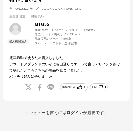
色：ONESIZE
サイズ：BLACK/BLACK/IRONSTONE
重量感
:普通
縫製
:良い
MTG55
年代:
50代
性別:
男性
身長:
171～175cm
体型:
ふつう
靴のサイズ:
27cm
現在実施のスポーツ:
自転車
スポーツ・アウトドア歴:
未経験
電車通勤で使うため購入しました。
アウトドアブランドのいかにも山登ります！って言うデザインをさけ
て探したところこちらの商品を見つけました。
バッチリ好みに合いました。
参考になった
0
Like!
0
※レビューを書くには
ログイン
が必要です。