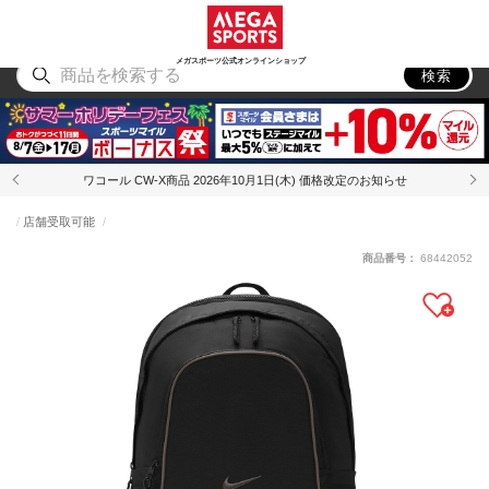
スポーツ
アウトドア
ブランド
アイテム
から探す
から探す
から探す
から探す
メガスポーツ公式オンラインショップ
検索
ワコール CW-X商品 2026年10月1日(木) 価格改定のお知らせ
店舗受取可能
商品番号：
68442052