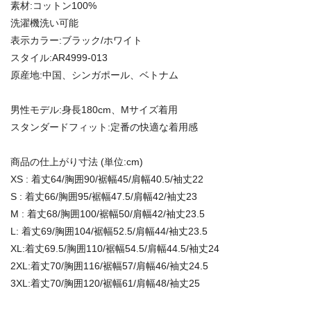
素材:コットン100%
洗濯機洗い可能
表示カラー:ブラック/ホワイト
スタイル:AR4999-013
原産地:中国、シンガポール、ベトナム
男性モデル:身長180cm、Mサイズ着用
スタンダードフィット:定番の快適な着用感
商品の仕上がり寸法 (単位:cm)
XS : 着丈64/胸囲90/裾幅45/肩幅40.5/袖丈22
S : 着丈66/胸囲95/裾幅47.5/肩幅42/袖丈23
M : 着丈68/胸囲100/裾幅50/肩幅42/袖丈23.5
L: 着丈69/胸囲104/裾幅52.5/肩幅44/袖丈23.5
XL:着丈69.5/胸囲110/裾幅54.5/肩幅44.5/袖丈24
2XL:着丈70/胸囲116/裾幅57/肩幅46/袖丈24.5
3XL:着丈70/胸囲120/裾幅61/肩幅48/袖丈25