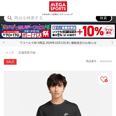
スポーツ
アウトドア
ブランド
アイテム
から探す
から探す
から探す
から探す
メガスポーツ公式オンラインショップ
検索
ワコール CW-X商品 2026年10月1日(木) 価格改定のお知らせ
メンズ
店舗受取可能
商品番号：
68444934
SALE