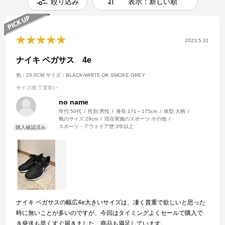
絞り込み
表示：新しい順
2023.5.31
ナイキ ペガサス 4e
色：29.0CM
サイズ：BLACK/WHITE-DK SMOKE GREY
サイズ感
:丁度良い
no name
年代:
50代
性別:
男性
身長:
171～175cm
体型:
大柄
靴のサイズ:
29cm
現在実施のスポーツ:
その他
スポーツ・アウトドア歴:
3年以上
ナイキ ペガサスの幅広4e大きいサイズは、凄く貴重で欲しいと思った
時に無いことが多いのですが、今回はタイミングよくセールで購入で
き発送も早くすぐ届きました。商品も満足しています。