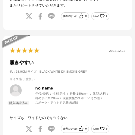
またリピートさせていただきます。
参考になった
0
Like!
0
2022.12.22
履きやすい
色：28.0CM
サイズ：BLACK/WHITE-DK SMOKE GREY
サイズ感
:丁度良い
no name
年代:
40代
性別:
男性
身長:
180cm～
体型:
大柄
靴のサイズ:
28cm
現在実施のスポーツ:
その他
スポーツ・アウトドア歴:
未経験
サイズも、ワイドなのでキツくない
参考になった
0
Like!
0