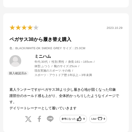
2023.10.29
ペガサス38から履き替え購入
色：BLACK/WHITE-DK SMOKE GREY
サイズ：25.0CM
ミニハム
年代:
30代
性別:
男性
身長:
161～165cm
体型:
ふつう
靴のサイズ:
25cm
現在実施のスポーツ:
その他
スポーツ・アウトドア歴:
1年以上～3年未満
素人ランナーですがペガサス38より少し履き心地が固くなった印象
踵部分のホールド感も上がり、全体的かっちりしたようなイメージで
す。
デイリートレーナーとして履いていきます
参考になった
0
Like!
0