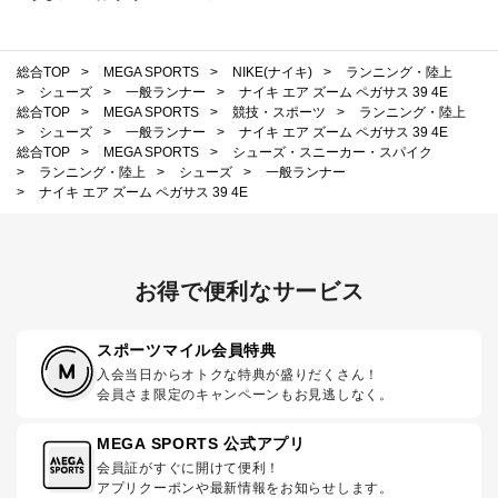
総合TOP
>
MEGA SPORTS
>
NIKE(ナイキ)
>
ランニング・陸上
>
シューズ
>
一般ランナー
>
ナイキ エア ズーム ペガサス 39 4E
総合TOP
>
MEGA SPORTS
>
競技・スポーツ
>
ランニング・陸上
>
シューズ
>
一般ランナー
>
ナイキ エア ズーム ペガサス 39 4E
総合TOP
>
MEGA SPORTS
>
シューズ・スニーカー・スパイク
>
ランニング・陸上
>
シューズ
>
一般ランナー
>
ナイキ エア ズーム ペガサス 39 4E
お得で便利なサービス
スポーツマイル会員特典
入会当日からオトクな特典が盛りだくさん！
会員さま限定のキャンペーンもお見逃しなく。
MEGA SPORTS 公式アプリ
会員証がすぐに開けて便利！
アプリクーポンや最新情報をお知らせします。