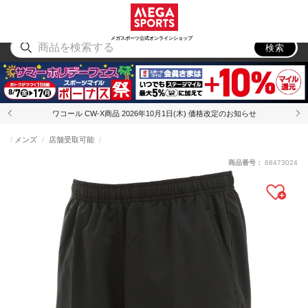
スポーツ
アウトドア
ブランド
アイテム
から探す
から探す
から探す
から探す
メガスポーツ公式オンラインショップ
検索
ワコール CW-X商品 2026年10月1日(木) 価格改定のお知らせ
メンズ
店舗受取可能
商品番号：
68473024