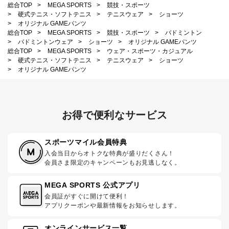
総合TOP
>
MEGA SPORTS
>
競技・スポーツ
>
硬式テニス・ソフトテニス
>
テニスウェア
>
ショーツ
>
オリジナル GAMEパンツ
総合TOP
>
MEGA SPORTS
>
競技・スポーツ
>
バドミントン
>
バドミントンウェア
>
ショーツ
>
オリジナル GAMEパンツ
総合TOP
>
MEGA SPORTS
>
ウェア・スポーツ・カジュアル
>
硬式テニス・ソフトテニス
>
テニスウェア
>
ショーツ
>
オリジナル GAMEパンツ
お得で便利なサービス
スポーツマイル会員特典
入会当日からオトクな特典が盛りだくさん！
会員さま限定のキャンペーンもお見逃しなく。
MEGA SPORTS 公式アプリ
会員証がすぐに開けて便利！
アプリクーポンや最新情報をお知らせします。
オンラインサービス一覧