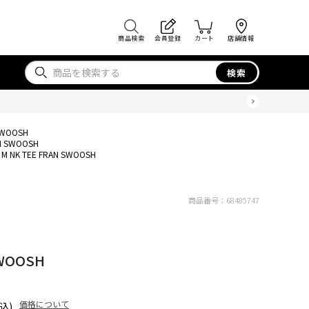
商品検索
会員登録
カート
店舗情報
検索
 SWOOSH
AN SWOOSH
 M NK TEE FRAN SWOOSH
商品番号：
68485747
SWOOSH
価格について
込)