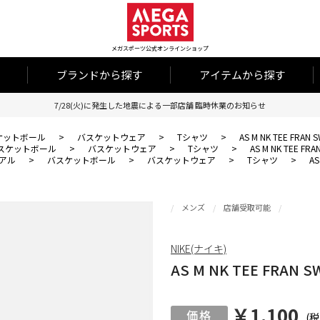
メガスポーツ公式オンラインショップ
ブランドから探す
アイテムから探す
7/28(火)に発生した地震による一部店舗 臨時休業のお知らせ
ケットボール
>
バスケットウェア
>
Tシャツ
>
AS M NK TEE FRAN
スケットボール
>
バスケットウェア
>
Tシャツ
>
AS M NK TEE FR
アル
>
バスケットボール
>
バスケットウェア
>
Tシャツ
>
AS
メンズ
店舗受取可能
NIKE(ナイキ)
AS M NK TEE FRAN 
￥1,100
(税