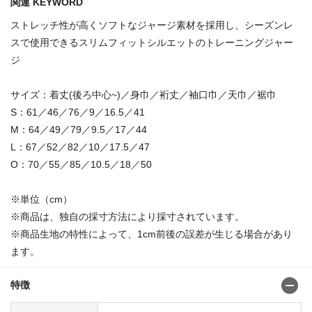
関連 KEYWORD
ストレッチ性が高くソフトなジャージ素材を採用し、シーズンレ
スで使用できるスリムフィットシルエットのトレーニングジャー
ジ
サイズ：着丈(後ろ中心~)／身巾／裄丈／袖口巾／天巾／裾巾
S：61／46／76／9／16.5／41
M：64／49／79／9.5／17／44
L：67／52／82／10／17.5／47
O：70／55／85／10.5／18／50
※単位（cm）
※商品は、独自の採寸方法により採寸されています。
※商品生地の特性によって、1cm前後の誤差が生じる場合があり
ます。
特徴