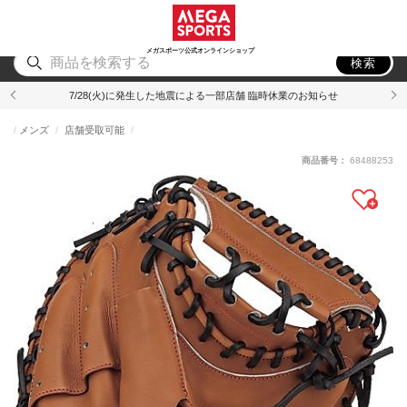
スポーツ
アウトドア
ブランド
アイテム
から探す
から探す
から探す
から探す
メガスポーツ公式オンラインショップ
検索
7/28(火)に発生した地震による一部店舗 臨時休業のお知らせ
メンズ
店舗受取可能
商品番号：
68488253