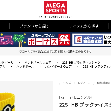
メガスポーツ公式オンラインショップ
ブランドから探す
アイテムから探す
ワコール CW-X商品 2026年10月1日(木) 価格改定のお知らせ
ンドボール
>
ハンドボールウェア
>
22S_HB プラクティスシャツ
アル
>
ハンドボール
>
ハンドボールウェア
>
22S_HB プラクテ
メンズ
レディース
店舗受取可
hummel(ヒュンメル)
22S_HB プラクティ