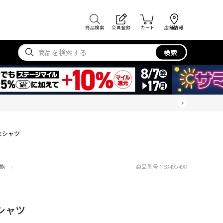
商品検索
会員登録
カート
店舗情報
検索
ィスシャツ
能
商品番号：
68495498
スシャツ