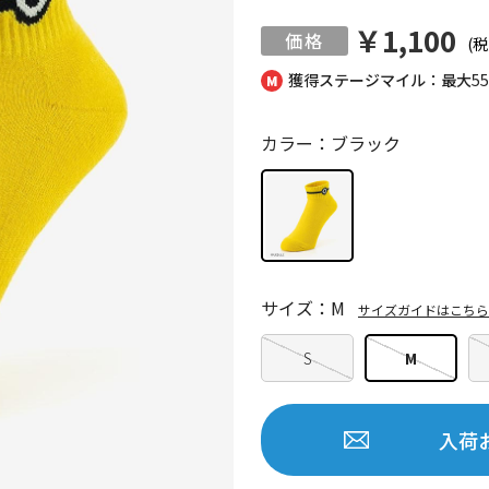
￥1,100
(税
獲得ステージマイル：最大
5
カラー：ブラック
サイズ：M
サイズガイドはこちら
S
M
入荷