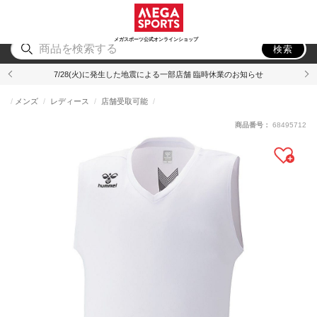
スポーツ
アウトドア
ブランド
アイテム
から探す
から探す
から探す
から探す
メガスポーツ公式オンラインショップ
検索
7/28(火)に発生した地震による一部店舗 臨時休業のお知らせ
メンズ
レディース
店舗受取可能
商品番号：
68495712