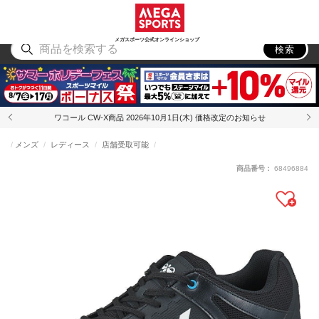
スポーツ
アウトドア
ブランド
アイテム
から探す
から探す
から探す
から探す
メガスポーツ公式オンラインショップ
検索
ワコール CW-X商品 2026年10月1日(木) 価格改定のお知らせ
メンズ
レディース
店舗受取可能
商品番号：
68496884