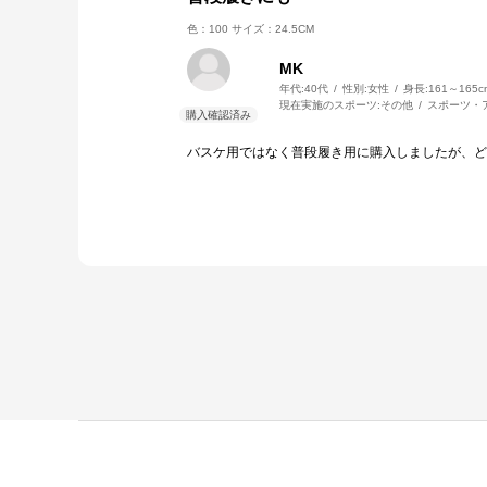
色：100
サイズ：24.5CM
MK
年代:
40代
性別:
女性
身長:
161～165c
現在実施のスポーツ:
その他
スポーツ・
バスケ用ではなく普段履き用に購入しましたが、ど