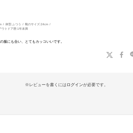
m
体型:
ふつう
靴のサイズ:
24cm
アウトドア歴:
1年未満
の服にも合い、とてもカッコいいです。
※レビューを書くには
ログイン
が必要です。