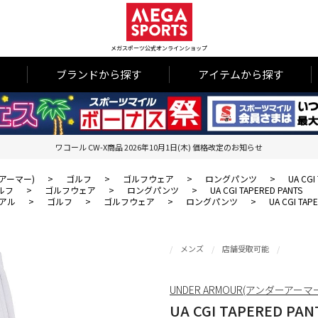
メガスポーツ公式オンラインショップ
ブランドから探す
アイテムから探す
ワコール CW-X商品 2026年10月1日(木) 価格改定のお知らせ
ーアーマー)
>
ゴルフ
>
ゴルフウェア
>
ロングパンツ
>
UA CGI
ルフ
>
ゴルフウェア
>
ロングパンツ
>
UA CGI TAPERED PANTS
アル
>
ゴルフ
>
ゴルフウェア
>
ロングパンツ
>
UA CGI TAP
メンズ
店舗受取可能
UNDER ARMOUR(アンダーアーマ
UA CGI TAPERED PAN