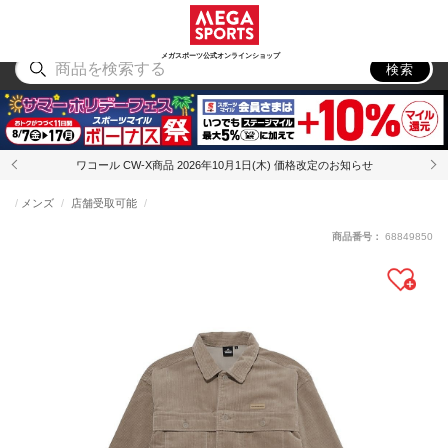
スポーツ
アウトドア
ブランド
アイテム
から探す
から探す
から探す
から探す
メガスポーツ公式オンラインショップ
検索
ワコール CW-X商品 2026年10月1日(木) 価格改定のお知らせ
メンズ
店舗受取可能
商品番号：
68849850