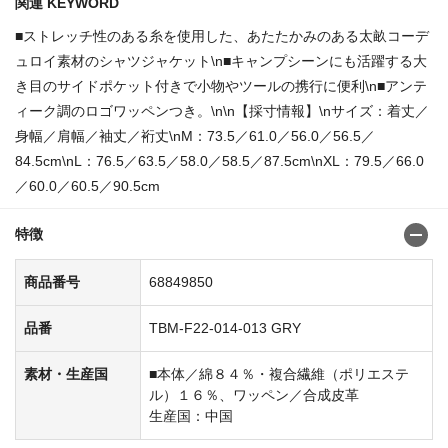
関連 KEYWORD
■ストレッチ性のある糸を使用した、あたたかみのある太畝コーデ
ュロイ素材のシャツジャケット\n■キャンプシーンにも活躍する大
き目のサイドポケット付きで小物やツールの携行に便利\n■アンテ
ィーク調のロゴワッペンつき。\n\n【採寸情報】\nサイズ：着丈／
身幅／肩幅／袖丈／裄丈\nM：73.5／61.0／56.0／56.5／
84.5cm\nL：76.5／63.5／58.0／58.5／87.5cm\nXL：79.5／66.0
／60.0／60.5／90.5cm
特徴
商品番号
68849850
品番
TBM-F22-014-013 GRY
素材・生産国
■本体／綿８４％・複合繊維（ポリエステ
ル）１６％、ワッペン／合成皮革
生産国：中国