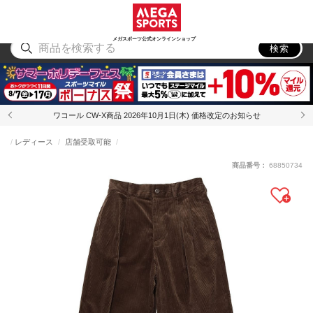
スポーツ
アウトドア
ブランド
アイテム
から探す
から探す
から探す
から探す
メガスポーツ公式オンラインショップ
検索
ワコール CW-X商品 2026年10月1日(木) 価格改定のお知らせ
レディース
店舗受取可能
商品番号：
68850734