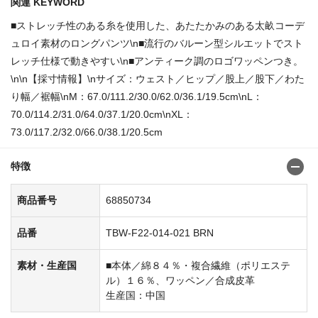
関連 KEYWORD
■ストレッチ性のある糸を使用した、あたたかみのある太畝コーデ
ュロイ素材のロングパンツ\n■流行のバルーン型シルエットでスト
レッチ仕様で動きやすい\n■アンティーク調のロゴワッペンつき。
\n\n【採寸情報】\nサイズ：ウェスト／ヒップ／股上／股下／わた
り幅／裾幅\nM：67.0/111.2/30.0/62.0/36.1/19.5cm\nL：
70.0/114.2/31.0/64.0/37.1/20.0cm\nXL：
73.0/117.2/32.0/66.0/38.1/20.5cm
特徴
商品番号
68850734
品番
TBW-F22-014-021 BRN
素材・生産国
■本体／綿８４％・複合繊維（ポリエステ
ル）１６％、ワッペン／合成皮革
生産国：中国