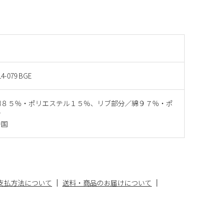
14-079 BGE
綿８５％・ポリエステル１５％、リブ部分／綿９７％・ポ
ン
中国
支払方法について
送料・商品のお届けについて