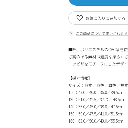
お気に入りに追加する
この商品について問い合わせる
■綿、ポリエステルのCVC糸を
さ高のある素材は適度な柔らかさ
ーツピザをモチーフにしたデザイ
【採寸情報】
サイズ：身丈／身幅／肩幅／袖
120：47.0／40.0／35.0／39.5cm
130：51.0／42.5／37.０／43.5cm
140：55.0／45.0／39.0／47.5cm
150：59.0／47.5／41.0／51.5cm
160：63.0／50.0／43.0／55.5cm