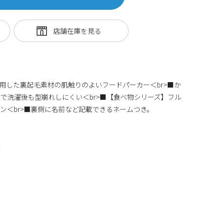
使用した裏起毛素材の肌触りのよいフードパーカー＜br>■か
で洗濯後も型崩れしにくい＜br>■【食べ物シリーズ】フル
ン＜br>■裏側に名前など記載できるネームつき。
丈