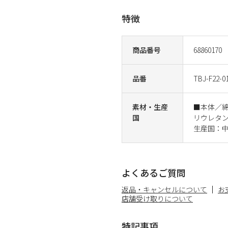
特徴
商品番号
68860170
品番
TBJ-F22-0
素材・生産
■本体／
国
リウレタ
生産国：
よくあるご質問
返品・キャンセルについて
お
店舗受け取りについて
特記事項