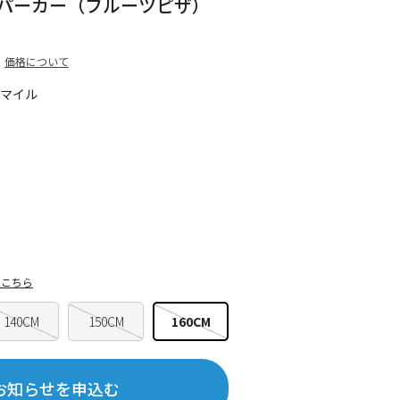
ドパーカー（フルーツピザ）
価格について
0マイル
はこちら
140CM
150CM
160CM
お知らせを申込む