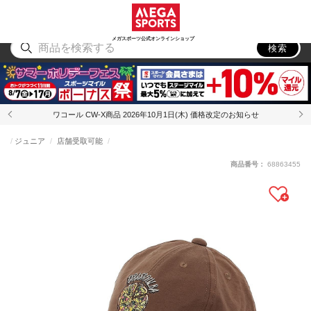
スポーツ
アウトドア
ブランド
アイテム
から探す
から探す
から探す
から探す
メガスポーツ公式オンラインショップ
検索
ワコール CW-X商品 2026年10月1日(木) 価格改定のお知らせ
ジュニア
店舗受取可能
商品番号：
68863455