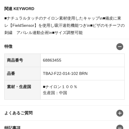
関連 KEYWORD
■ナチュラルタッチのナイロン素材使用したキャップ\n■備皮に東
レ【FieldSensor】を使用し吸汗速乾機能つき\n■ピザのモチーフの
刺繍 アパレル連動企画\n■サイズ調整可能
特徴
商品番号
68863455
品番
TBAJ-F22-014-102 BRN
素材・生産国
■ナイロン１００％
生産国：中国
よくあるご質問
特記事項