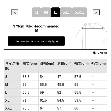
S
M
L
XL
XXL
173cm 70kgRecommended
M
Find out more on your body type
サイズ表
着丈(cm)
身幅(cm)
肩幅(cm)
袖丈(cm)
裄丈(cm)
記
S
63.5
54
47
57.5
－
M
66
56.5
49.5
58
－
L
68.5
59
52
58.5
－
XL
71
61.5
54.5
59.5
－
XXL
73.5
64
57
60
－