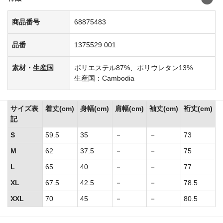
商品番号
68875483
品番
1375529 001
素材・生産国
ポリエステル87%、ポリウレタン13%
生産国：Cambodia
サイズ表
着丈(cm)
身幅(cm)
肩幅(cm)
袖丈(cm)
裄丈(cm)
記
S
59.5
35
－
－
73
M
62
37.5
－
－
75
L
65
40
－
－
77
XL
67.5
42.5
－
－
78.5
XXL
70
45
－
－
80.5