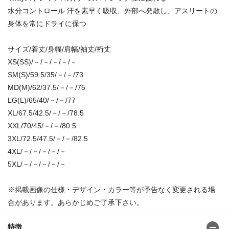
水分コントロール:汗を素早く吸収、外部へ発散し、アスリートの
身体を常にドライに保つ
サイズ/着丈/身幅/肩幅/袖丈/裄丈
XS(SS)/－/－/－/－/－
SM(S)/59.5/35/－/－/73
MD(M)/62/37.5/－/－/75
LG(L)/65/40/－/－/77
XL/67.5/42.5/－/－/78.5
XXL/70/45/－/－/80.5
3XL/72.5/47.5/－/－/82.5
4XL/－/－/－/－/－
5XL/－/－/－/－/－
※掲載画像の仕様・デザイン・カラー等が予告なく変更される場
合があります。あらかじめご了承下さい。
特徴