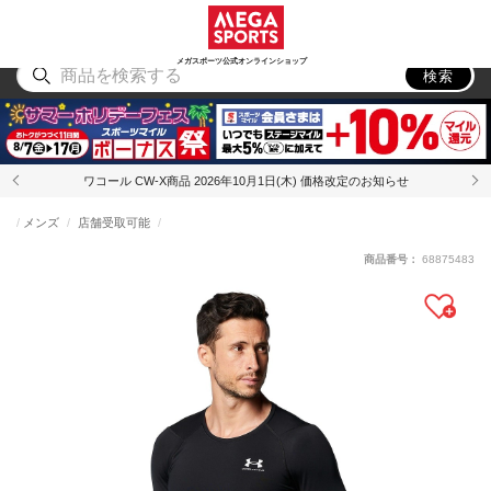
スポーツ
アウトドア
ブランド
アイテム
から探す
から探す
から探す
から探す
メガスポーツ公式オンラインショップ
検索
ワコール CW-X商品 2026年10月1日(木) 価格改定のお知らせ
メンズ
店舗受取可能
商品番号：
68875483