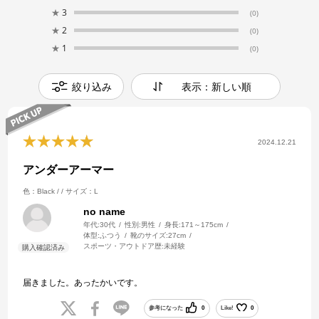
★
3
(0)
★
2
(0)
★
1
(0)
絞り込み
表示：新しい順
2024.12.21
アンダーアーマー
色：Black / /
サイズ：L
no name
年代:
30代
性別:
男性
身長:
171～175cm
体型:
ふつう
靴のサイズ:
27cm
スポーツ・アウトドア歴:
未経験
届きました。あったかいです。
参考になった
0
Like!
0