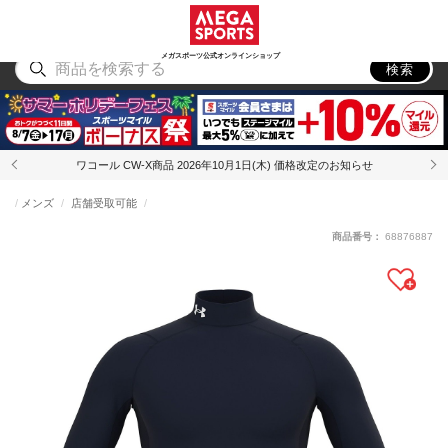
スポーツ
アウトドア
ブランド
アイテム
から探す
から探す
から探す
から探す
メガスポーツ公式オンラインショップ
検索
ワコール CW-X商品 2026年10月1日(木) 価格改定のお知らせ
メンズ
店舗受取可能
商品番号：
68876887