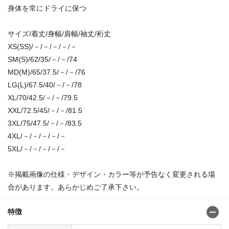
身体を常にドライに保つ
サイズ/着丈/身幅/肩幅/袖丈/裄丈
XS(SS)/－/－/－/－/－
SM(S)/62/35/－/－/74
MD(M)/65/37.5/－/－/76
LG(L)/67.5/40/－/－/78
XL/70/42.5/－/－/79.5
XXL/72.5/45/－/－/81.5
3XL/75/47.5/－/－/83.5
4XL/－/－/－/－/－
5XL/－/－/－/－/－
※掲載画像の仕様・デザイン・カラー等が予告なく変更される場
合があります。あらかじめご了承下さい。
特徴