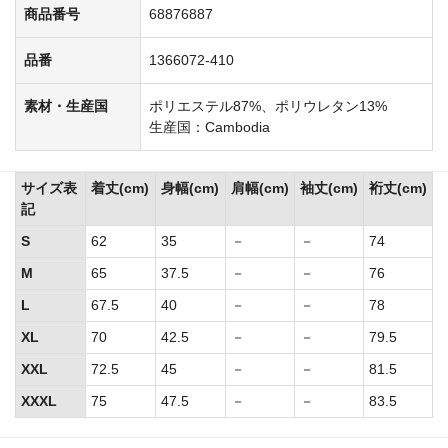
商品番号
68876887
品番
1366072-410
素材・生産国
ポリエステル87%、ポリウレタン13%
生産国：Cambodia
サイズ表
着丈(cm)
身幅(cm)
肩幅(cm)
袖丈(cm)
裄丈(cm)
記
S
62
35
－
－
74
M
65
37.5
－
－
76
L
67.5
40
－
－
78
XL
70
42.5
－
－
79.5
XXL
72.5
45
－
－
81.5
XXXL
75
47.5
－
－
83.5