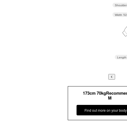
Shoulder
Width
52
Length
173cm 70kgRecomme
M
Find out more on your body