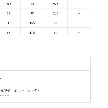
49.5
44
60.5
－
52
45
61.5
－
54.5
46.5
63
－
57
47.5
64
－
8
ル95%、ポリウレタン5%
etnam