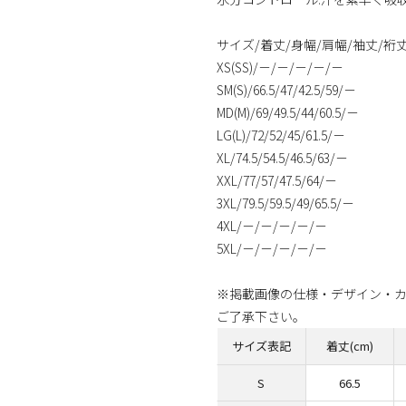
サイズ/着丈/身幅/肩幅/袖丈/裄
XS(SS)/－/－/－/－/－
SM(S)/66.5/47/42.5/59/－
MD(M)/69/49.5/44/60.5/－
LG(L)/72/52/45/61.5/－
XL/74.5/54.5/46.5/63/－
XXL/77/57/47.5/64/－
3XL/79.5/59.5/49/65.5/－
4XL/－/－/－/－/－
5XL/－/－/－/－/－
※掲載画像の仕様・デザイン・
ご了承下さい。
サイズ表記
着丈(cm)
S
66.5