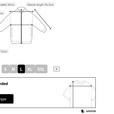
Sleeve length
61.5cm
 width
45cm
cm
72cm
S
M
L
XL
XXL
nded
 type