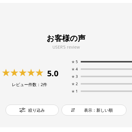
お客様の声
USER’S review
★
5
★
4
5.0
★
3
★
2
レビュー件数：
2
件
★
1
絞り込み
表示：新しい順