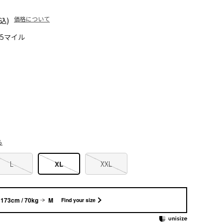
価格について
込)
75マイル
ら
L
XL
XXL
173cm / 70kg
M
Find your size