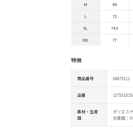
M
69
L
72
XL
74.5
XXL
77
特徴
商品番号
68879212
品番
1375518 55
素材・生産
ポリエステ
国
生産国：Vi