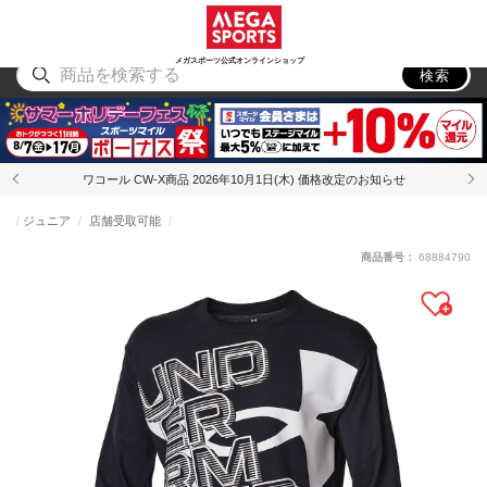
スポーツ
アウトドア
ブランド
アイテム
から探す
から探す
から探す
から探す
メガスポーツ公式オンラインショップ
検索
ワコール CW-X商品 2026年10月1日(木) 価格改定のお知らせ
ジュニア
店舗受取可能
商品番号：
68884790