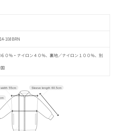
14-108 BRN
綿６０％・ナイロン４０％、裏地／ナイロン１００％、別
０
中国
Sleeve length
60.5cm
 width
55cm
cm