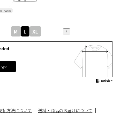
th
74cm
M
L
XL
nded
 type
支払方法について
送料・商品のお届けについて