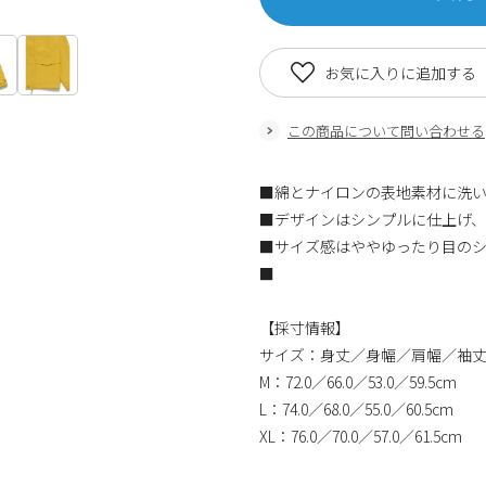
お気に入りに追加する
この商品について問い合わせる
■綿とナイロンの表地素材に洗
■デザインはシンプルに仕上げ、
■サイズ感はややゆったり目の
■
【採寸情報】
サイズ：身丈／身幅／肩幅／袖
M：72.0／66.0／53.0／59.5cm
L：74.0／68.0／55.0／60.5cm
XL：76.0／70.0／57.0／61.5cm