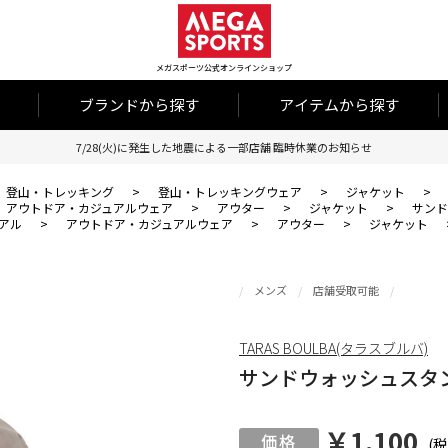
メガスポーツ公式オンラインショップ
ブランドから探す
アイテムから探す
7/28(火)に発生した地震による一部店舗 臨時休業のお知らせ
登山・トレッキング
>
登山・トレッキングウェア
>
ジャケット
>
アウトドア・カジュアルウェア
>
アウター
>
ジャケット
>
サンド
アル
>
アウトドア・カジュアルウェア
>
アウター
>
ジャケット
メンズ
店舗受取可能
TARAS BOULBA(タラスブルバ)
サンドウォッシュスタ
￥1,100
(税