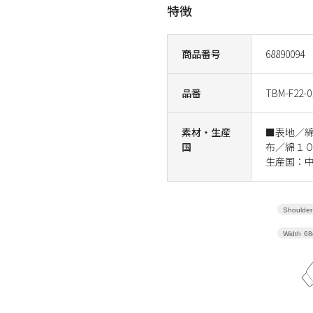
特徴
商品番号
68890094
品番
TBM-F22-0
素材・生産
■表地／
国
布／綿１
生産国：
Shoulder
Width
68