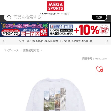
スポーツ
アウトドア
ブランド
アイテム
から探す
から探す
から探す
から探す
メガスポーツ公式オンラインショップ
検索
ワコール CW-X商品 2026年10月1日(木) 価格改定のお知らせ
レディース
店舗受取可能
商品番号：
68891654