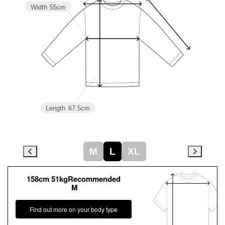
Width
55cm
Length
67.5cm
M
L
XL
158cm 51kgRecommended
M
Find out more on your body type