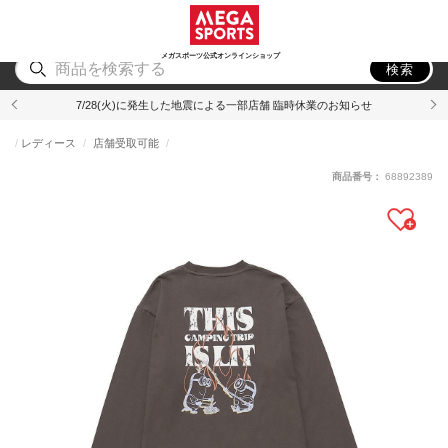
スポーツ
アウトドア
ブランド
アイテム
から探す
から探す
から探す
から探す
メガスポーツ公式オンラインショップ
検索
7/28(火)に発生した地震による一部店舗 臨時休業のお知らせ
レディース
店舗受取可能
商品番号：
68892389