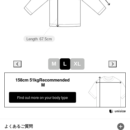
Length
67.5cm
M
L
XL
158cm 51kgRecommended
M
Find out more on your body type
よくあるご質問