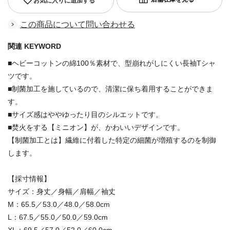
お気に入りに追加する
この商品について問い合わせる
関連 KEYWORD
■ヘビーコットンの綿100％素材で、型崩れがしにくい長袖Tシャ
ツです。
■制菌加工を施しているので、清潔に保ち着用することができま
す。
■サイズ感はややゆったり目のシルエットです。
■焚火をする【ミニオン】が、かわいいデザインです。
【制菌加工とは】繊維に付着した特定の細菌が増殖するのを制御
します。
【採寸情報】
サイズ：身丈／身幅／肩幅／袖丈
M：65.5／53.0／48.0／58.0cm
L：67.5／55.0／50.0／59.0cm
XL：69.5／57.0／52.0／60.0cm