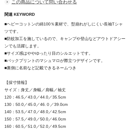
この商品について問い合わせる
関連 KEYWORD
■ヘビーコットンの綿100％素材で、型崩れがしにくい長袖Tシャ
ツです。
■防蚊加工を施しているので、キャンプや登山などアウトドアシー
ンでも活躍します。
■サイズ感はややゆったり目のシルエットです。
■バックプリントのマシュマロが際立つデザインです。
■裏側に名前など記載できるネームつき
【採寸情報】
サイズ：身丈／身幅／肩幅／袖丈
120：46.5／43.0／44.0／35.5cm
130：50.0／45.0／46.０／39.0cm
140：53.5／47.0／48.0／42.5cm
150：57.5／49.0／50.0／46.0cm
160：60.5／51.0／52.0／49.5cm