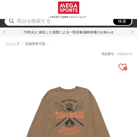
スポーツ
アウトドア
ブランド
アイテム
から探す
から探す
から探す
から探す
メガスポーツ公式オンラインショップ
検索
7/28(火)に発生した地震による一部店舗 臨時休業のお知らせ
ジュニア
店舗受取可能
商品番号：
68892470