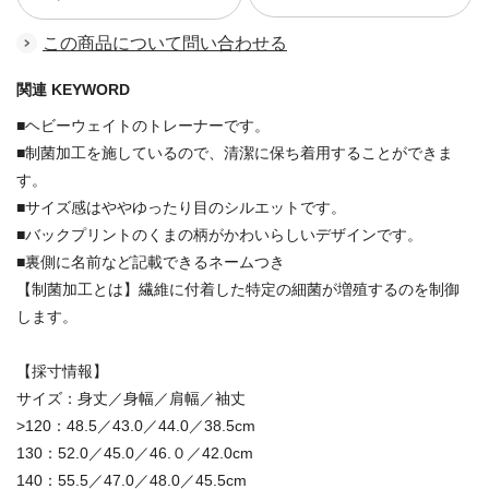
この商品について問い合わせる
関連 KEYWORD
■ヘビーウェイトのトレーナーです。
■制菌加工を施しているので、清潔に保ち着用することができま
す。
■サイズ感はややゆったり目のシルエットです。
■バックプリントのくまの柄がかわいらしいデザインです。
■裏側に名前など記載できるネームつき
【制菌加工とは】繊維に付着した特定の細菌が増殖するのを制御
します。
【採寸情報】
サイズ：身丈／身幅／肩幅／袖丈
>120：48.5／43.0／44.0／38.5cm
130：52.0／45.0／46.０／42.0cm
140：55.5／47.0／48.0／45.5cm