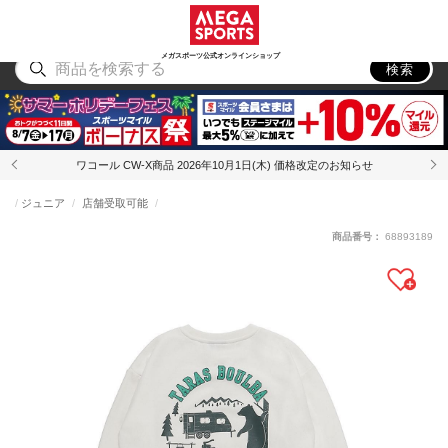
スポーツ
アウトドア
ブランド
アイテム
から探す
から探す
から探す
から探す
メガスポーツ公式オンラインショップ
検索
ワコール CW-X商品 2026年10月1日(木) 価格改定のお知らせ
ジュニア
店舗受取可能
商品番号：
68893189