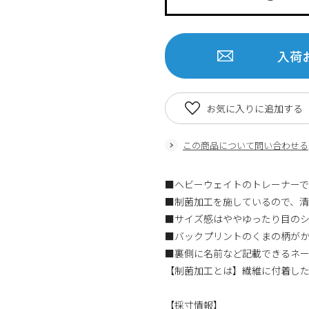
入荷
お気に入りに追加する
この商品について問い合わせる
■ヘビーウェイトのトレーナーで
■制菌加工を施しているので、
■サイズ感はややゆったり目の
■バックプリントのくまの柄が
■裏側に名前など記載できるネ
【制菌加工とは】繊維に付着し
【採寸情報】