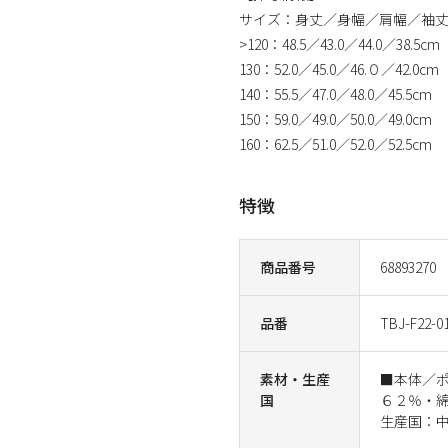
サイズ：身丈／身幅／肩幅／袖
>120：48.5／43.0／44.0／38.5cm
130：52.0／45.0／46.０／42.0cm
140：55.5／47.0／48.0／45.5cm
150：59.0／49.0／50.0／49.0cm
160：62.5／51.0／52.0／52.5cm
特徴
商品番号
68893270
品番
TBJ-F22-0
素材・生産
■本体／
国
６２％・
生産国：