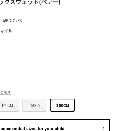
ックスウェット(ベアー)
価格について
0マイル
はこちら
140CM
150CM
160CM
ecommended sizes for your child