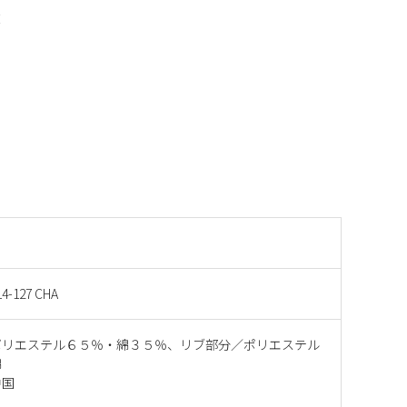
丈
14-127 CHA
ポリエステル６５％・綿３５％、リブ部分／ポリエステル
綿
中国