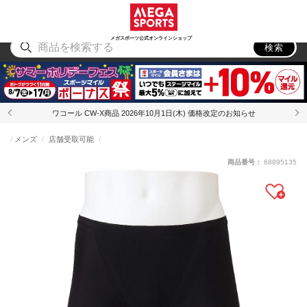
スポーツ
アウトドア
ブランド
アイテム
から探す
から探す
から探す
から探す
メガスポーツ公式オンラインショップ
検索
ワコール CW-X商品 2026年10月1日(木) 価格改定のお知らせ
メンズ
店舗受取可能
商品番号：
68895135