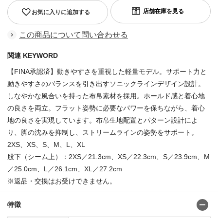
お気に入りに追加する
この商品について問い合わせる
関連 KEYWORD
【FINA承認済】動きやすさを重視した軽量モデル。サポート力と
動きやすさのバランスを引き出すソニックラインデザイン設計。
しなやかな風合いを持った布帛素材を採用。ホールド感と着心地
の良さを両立。フラット姿勢に必要なパワーを保ちながら、着心
地の良さを実現しています。布帛生地配置とパターン設計によ
り、脚の沈みを抑制し、ストリームラインの姿勢をサポート。
2XS、XS、S、M、L、XL
股下（シーム上）：2XS／21.3cm、XS／22.3cm、S／23.9cm、M
／25.0cm、L／26.1cm、XL／27.2cm
※返品・交換はお受けできません。
特徴