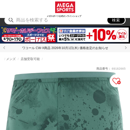
スポーツ
アウトドア
ブランド
アイテム
から探す
から探す
から探す
から探す
メガスポーツ公式オンラインショップ
検索
ワコール CW-X商品 2026年10月1日(木) 価格改定のお知らせ
メンズ
店舗受取可能
商品番号：
69182665