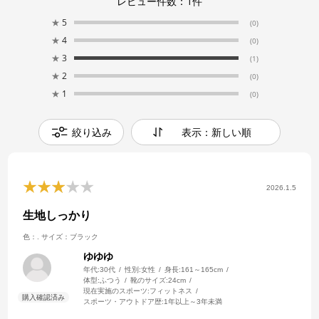
レビュー件数：
1
件
★
5
(0)
★
4
(0)
★
3
(1)
★
2
(0)
★
1
(0)
絞り込み
表示：新しい順
2026.1.5
生地しっかり
色：.
サイズ：ブラック
ゆゆゆ
年代:
30代
性別:
女性
身長:
161～165cm
体型:
ふつう
靴のサイズ:
24cm
現在実施のスポーツ:
フィットネス
スポーツ・アウトドア歴:
1年以上～3年未満