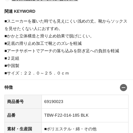
関連 KEYWORD
■スニーカーを履いた時でも見えにくい浅めの丈。靴からソックス
を見せたくない人におすすめ。
■かかと立体構造と滑り止め効果で脱げにくい。
■足底の滑り止め加工で靴とのズレを軽減
■アーチサポートでアーチの落ち込みを防ぎ足への負担を軽減
■２足組
■中国製
■サイズ：２２．０～２５．０ｃｍ
特徴
商品番号
69190023
品番
TBW-F22-014-185 BLK
素材・生産国
■ポリエステル・綿・その他