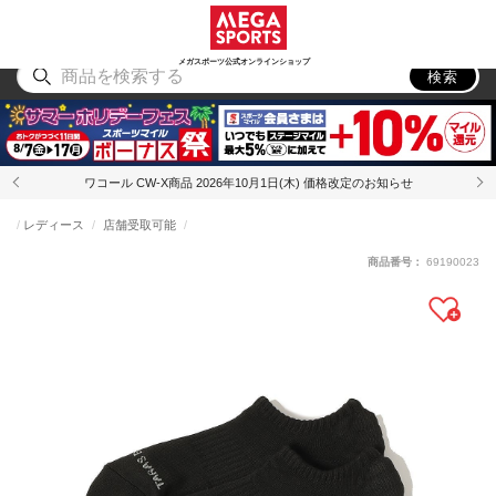
スポーツ
アウトドア
ブランド
アイテム
から探す
から探す
から探す
から探す
メガスポーツ公式オンラインショップ
検索
ワコール CW-X商品 2026年10月1日(木) 価格改定のお知らせ
レディース
店舗受取可能
商品番号：
69190023