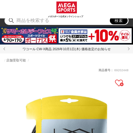
スポーツ
アウトドア
ブランド
アイテム
から探す
から探す
から探す
から探す
メガスポーツ公式オンラインショップ
検索
ワコール CW-X商品 2026年10月1日(木) 価格改定のお知らせ
店舗受取可能
商品番号：
69202448