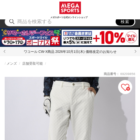
スポーツ
アウトドア
ブランド
アイテム
から探す
から探す
から探す
から探す
メガスポーツ公式オンラインショップ
検索
ワコール CW-X商品 2026年10月1日(木) 価格改定のお知らせ
メンズ
店舗受取可能
商品番号：
69209856