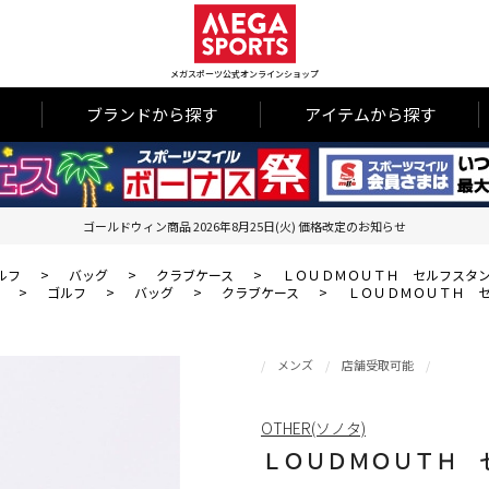
メガスポーツ公式オンラインショップ
ブランドから探す
アイテムから探す
ゴールドウィン商品 2026年8月25日(火) 価格改定のお知らせ
ルフ
>
バッグ
>
クラブケース
>
ＬＯＵＤＭＯＵＴＨ セルフスタ
>
ゴルフ
>
バッグ
>
クラブケース
>
ＬＯＵＤＭＯＵＴＨ 
メンズ
店舗受取可能
OTHER(ソノタ)
ＬＯＵＤＭＯＵＴＨ 