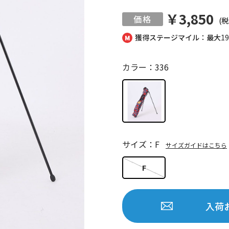
￥3,850
(税
獲得ステージマイル：最大
1
カラー：336
サイズ：F
サイズガイドはこちら
F
入荷