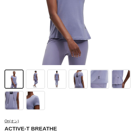
On(オン)
ACTIVE-T BREATHE