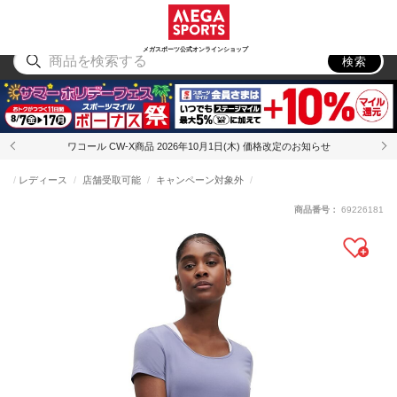
スポーツ
アウトドア
ブランド
アイテム
から探す
から探す
から探す
から探す
メガスポーツ公式オンラインショップ
検索
ワコール CW-X商品 2026年10月1日(木) 価格改定のお知らせ
レディース
店舗受取可能
キャンペーン対象外
商品番号：
69226181